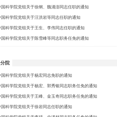
中国科学院党组关于徐纲、魏涌澎同志任职的通知
中国科学院党组关于汪洪岩等同志任职的通知
中国科学院党组关于王生、李伟同志任职的通知
中国科学院党组关于陈雪峰等同志职务任免的通知
阳分院
中国科学院党组关于杨宏同志免职的通知
中国科学院党组关于杨宏、郭秀银同志职务任免的通知
中国科学院党组关于王峰、金玉奇同志职务任免的通知
中国科学院党组关于徐岩同志任职的通知