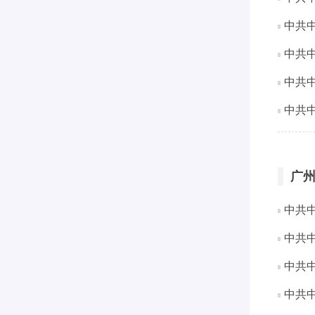
中共
中共
中共
中共
广
中共
中共
中共
中共