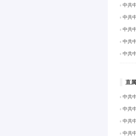
中共
中共
中共
中共
中共
直
中共
中共
中共
中共