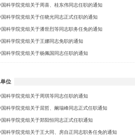
中国科学院党组关于周喜、桂东伟同志任职的通知
中国科学院党组关于任晓光同志正式任职的通知
中国科学院党组关于潘世烈等同志职务任免的通知
中国科学院党组关于王娜同志免职的通知
中国科学院党组关于杨佩国同志任职的通知
属单位
中国科学院党组关于周琪等同志任职的通知
中国科学院党组关于屈哲、阚瑞峰同志正式任职通知
中国科学院党组关于郑阳恒同志正式任职通知
中国科学院党组关于王大同、房自正同志职务任免的通知