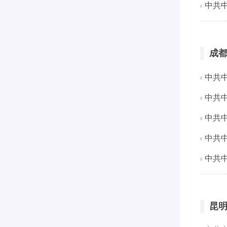
中共
成
中共
中共
中共
中共
中共
昆