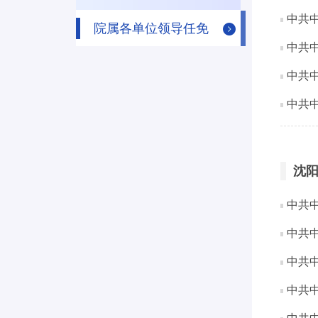
中共
院属各单位领导任免
中共
中共
中共
沈
中共
中共
中共
中共