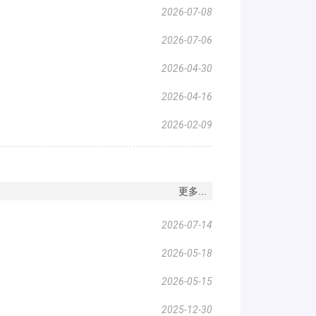
2026-07-08
2026-07-06
2026-04-30
2026-04-16
2026-02-09
更多...
2026-07-14
2026-05-18
2026-05-15
2025-12-30