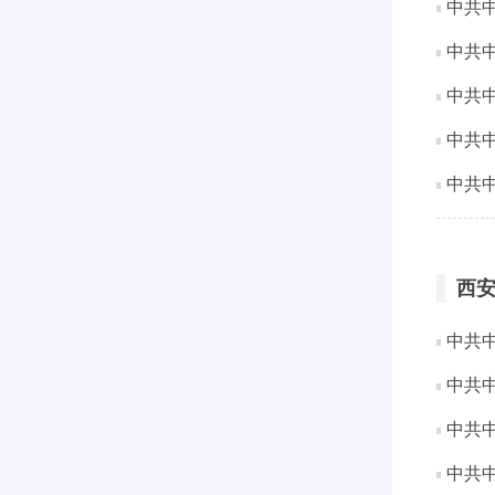
中共
中共
中共
中共
中共
西
中共
中共
中共
中共