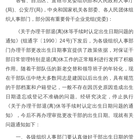
各省、自治区、直辖市党委组织部和人民政府人事厅
(
局
)
、公安厅
(
局
)
，中央和国家机关各部委、各人民团体组
织人事部门，部分国有重要骨干企业党组
(
党委
)
：
《关于办理干部退
(
离
)
休等手续时认定出生日期问题的
通知》
(
组通字〔
1990
〕
24
号
)
下发后，为各级组织人事部
门办理干部更改出生日期事宜提供了政策依据，对保证干
部日常管理特别是退
(
离
)
休工作的正常顺利进行发挥了积极
作用。随着干部队伍的新老交替和领导班子的年轻化，现
在干部队伍中绝大多数同志是建国以后出生的，具有规范
的干部档案和户籍登记，一般不存在因历史原因造成出生
日期遗忘或登记不准确的问题。经研究决定，停止执行
《关于办理干部退
(
离
)
休等手续时认定出生日期问题的通
知》，今后不再办理审批更改干部的出生日期。现就有关
问题通知如下：
一、各级组织人事部门要认真做好干部出生日期的管