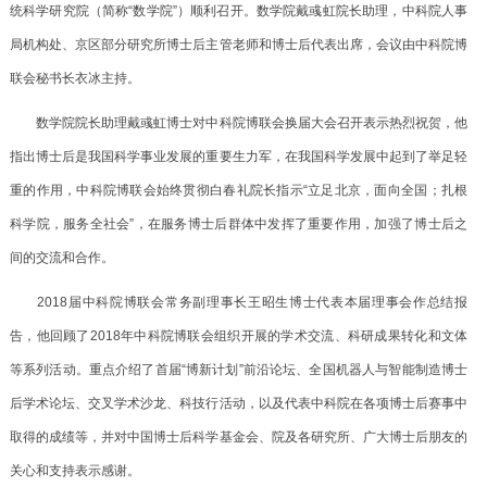
统科学研究院（简称“数学院”）顺利召开。数学院戴彧虹院长助理，中科院人事
局机构处、京区部分研究所博士后主管老师和博士后代表出席，会议由中科院博
联会秘书长衣冰主持。
数学院
院长助理戴彧虹博士对中科院博联会换届大会召开表示热烈祝贺，他
指出博士后是我国科学事业发展的重要生力军，在我国科学发展中起到了举足轻
重的作用，中科院博联会始终贯彻白春礼院长指示
“
立足北京，面向全国；扎根
科学院，服务全社会
”
，在服务博士后群体中发挥了重要作用，加强了博士后之
间的交流和合作。
2018
届
中科院博联会
常务副理事长王昭生博士代表本届理事会作总结报
告，他回顾了
2018
年
中科院博联会
组织开展的学术交流、科研成果转化和文体
等系列活动。重点介绍了首届“博新计划”前沿论坛、全国机器人与智能制造博士
后学术论坛、交叉学术沙龙、科技行活动，以及代表中科院在各项博士后赛事中
取得的成绩等，并对中国博士后科学基金会、院及各研究所、广大博士后朋友的
关心和支持表示感谢。