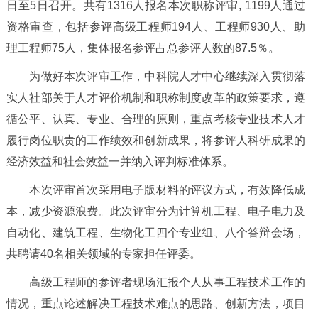
日至
5
日召开。共有
1316
人报名本次职称评审
, 1199
人通过
资格审查，包括参评高级工程师
194
人、工程师
930
人、助
理工程师
75
人，集体报名参评占总参评人数的
87.5
％。
为做好本次评审工作，中科院人才中心继续深入贯彻落
实人社部关于人才评价机制和职称制度改革的政策要求，遵
循公平、认真、专业、合理的原则，重点考核专业技术人才
履行岗位职责的工作绩效和创新成果，将参评人科研成果的
经济效益和社会效益一并纳入评判标准体系。
本次评审首次采用电子版材料的评议方式，有效降低成
本，减少资源浪费。此次评审分为计算机工程、电子电力及
自动化、建筑工程、生物化工四个专业组、八个答辩会场，
共聘请
40
名相关领域的专家担任评委。
高级工程师的参评者现场汇报个人从事工程技术工作的
情况，重点论述解决工程技术难点的思路、创新方法，项目