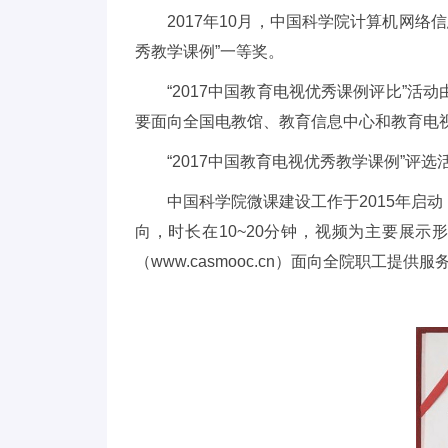
2017
年
10
月，中国科学院计算机网络信
秀教学课例
”
一等奖。
“2017
中国教育电视优秀课例评比
”
活动
要面向全国电教馆、教育信息中心和教育电
“2017
中国教育电视优秀教学课例
”
评选
中国科学院微课建设工作于
2015
年启动
向，时长在
10~20
分钟，视频为主要展示
（
www.casmooc.cn
）面向全院职工提供服