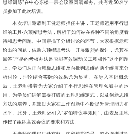
思维训练
”
在中心东楼一层会议室圆满举办。共有近
50
名学
员参加了此次培训。
本次培训邀请到王健老师担任主讲，王老师运用平行思
维的工具
-
六顶帽思考法，解析了如何站在各种不同的角度看
待和思考问题。中间穿插了分组讨论的环节，大家根据老师
给出的问题，借助六顶帽思考法，开展激烈的探讨，尤其在
回答
“
严格的考核办法是否能有效调动员工积极性
”
这个问题
上，学员们从正向积极思维和反向批判思维的两个维度来分
析讨论，理论结合实际的效果尤为显著。在导入基础概念
后，王老师接着为大家介绍了平行思维在管理领域中的运
用，为学员们讲解需要打破的五种思维定式，以及创新思维
方法的培养，并鼓励大家在工作创新中不断提升管理能力和
水平。此外，王老师还引入
“
罗伯特议事规则
”
，由表及里
地
传授了组织高效会议的要求和方法。
王老师的课程生动有趣，内容精彩纷呈，整个培训过程