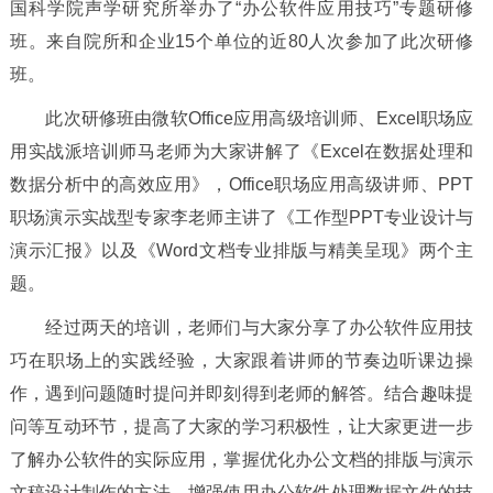
国科学院声学研究所举办了“办公软件应用技巧”专题研修
班。来自院所和企业
15
个单位的近
80
人次参加了此次研修
班。
此次研修班由微软
Office
应用高级培训师、
Excel
职场应
用实战派培训师马老师为大家讲解了《
Excel
在数据处理和
数据分析中的高效应用》，
Office
职场应用高级讲师、
PPT
职场演示实战型专家李老师主讲了《工作型
PPT
专业设计与
演示汇报》以及《
Word
文档专业排版与精美呈现》两个主
题。
经过两天的培训，老师们与大家分享了办公软件应用技
巧在职场上的实践经验，大家跟着讲师的节奏边听课边操
作，遇到问题随时提问并即刻得到老师的解答。结合趣味提
问等互动环节，提高了大家的学习积极性，让大家更进一步
了解办公软件的实际应用，掌握优化办公文档的排版与演示
文稿设计制作的方法，增强使用办公软件处理数据文件的技